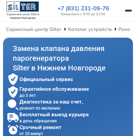
+7 (831) 231-09-76
Ежедневно с 9:00 до 21:00
Сервисный центр Silter
в
Нижнем Новгороде
Сервисный центр Silter
Каталог устройств
Ремонт
Замена клапана давления
парогенератора
Silter в Нижнем Новгороде
Официальный сервис
Гарантийное обслуживание
до 3 лет
Диагностика за наш счет,
ремонт по желанию
Бесплатный выезд курьера
в день обращения
Срочный ремонт
от 35 минут